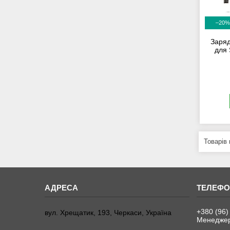
–20%
Заряд
для 
+380 (96)
вул. Хрещатик, 193, Черкаси, Україна
Менеджер