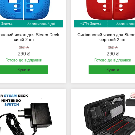
–17%
Залишилось 3 дні
Залишилось
оновий чохол для Steam Deck
Силіконовий чохол для Stea
синій 2 шт
червонй 2 шт
350 ₴
350 ₴
290 ₴
290 ₴
Готово до відправки
Готово до відправки
Купити
Купити