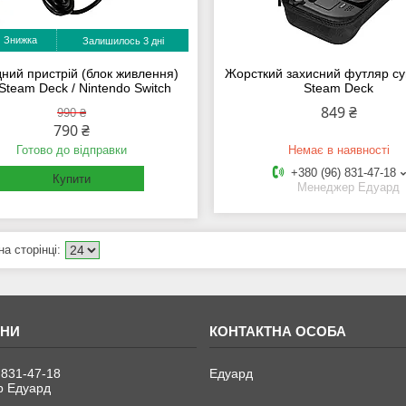
Залишилось 3 дні
ний пристрій (блок живлення)
Жорсткий захисний футляр су
Steam Deck / Nintendo Switch
Steam Deck
849 ₴
990 ₴
790 ₴
Готово до відправки
Немає в наявності
+380 (96) 831-47-18
Купити
Менеджер Едуард
 831-47-18
Едуард
 Едуард