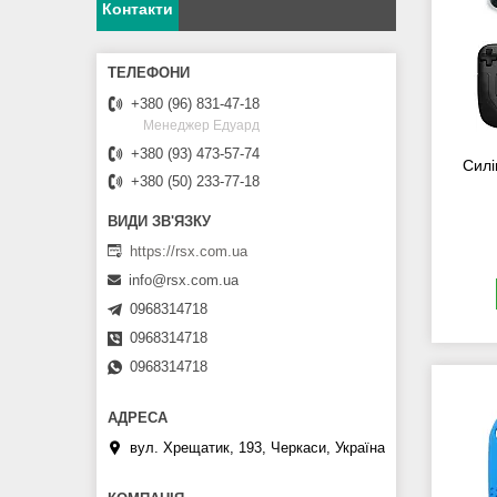
Контакти
+380 (96) 831-47-18
Менеджер Едуард
+380 (93) 473-57-74
Силі
+380 (50) 233-77-18
https://rsx.com.ua
info@rsx.com.ua
0968314718
0968314718
0968314718
вул. Хрещатик, 193, Черкаси, Україна