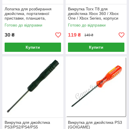
Лопатка для розбирання
Викрутка Torx T8 для
джойстика, портативної
джойстика Xbox 360 / Xbox
приставки, планшета,
One / Xbox Series, корпуси
телефону
PS3/PS4/PS5 з магнітним
Готово до відправки
Готово до відправки
наконечником
30
119
₴
₴
149 ₴
Купити
Купити
Викрутка для джойстика
Викрутка для джойстика PS3
PS3/PS2/PS4/PS5
(GOIGAME)