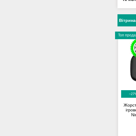
Вітрина
Топ прод
–27
Жорст
ігров
Ni