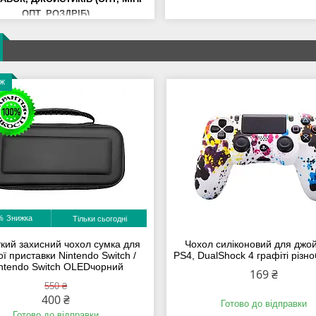
ОПТ, РОЗДРІБ)
аж
%
Тільки сьогодні
кий захисний чохол сумка для
Чохол силіконовий для джо
ої приставки Nintendo Switch /
PS4, DualShock 4 графіті різн
ntendo Switch OLEDчорний
169 ₴
550 ₴
400 ₴
Готово до відправки
Готово до відправки