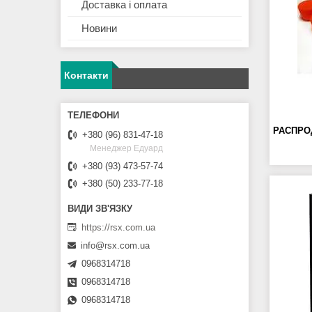
Доставка і оплата
Новини
Контакти
РАСПРО
+380 (96) 831-47-18
Менеджер Едуард
+380 (93) 473-57-74
+380 (50) 233-77-18
https://rsx.com.ua
info@rsx.com.ua
0968314718
0968314718
0968314718