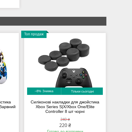
Топ продаж
–8%
Тільки сьогодні
йстика
Силіконові накладки для джойстика
обарвний
Xbox Series S|X/Xbox One/Elite
Controller 8 шт чорні
240 ₴
220 ₴
Готово до відправки