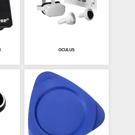
Я
OCULUS