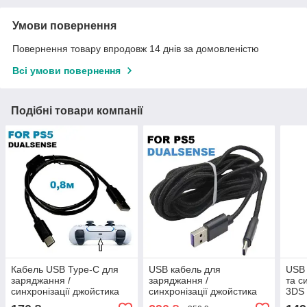
Умови повернення
Повернення товару впродовж 14 днів за домовленістю
Всі умови повернення
Подібні товари компанії
Кабель USB Type-C для
USB кабель для
USB 
заряджання /
заряджання /
та с
синхронізації джойстика
синхронізації джойстика
3DS 
PS5 Dualsense чорний
PS5 Dualsense чорний 3
| DS