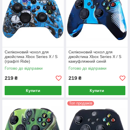
Силіконовий чохол для
Силіконовий чохол для
джойстика Xbox Series X / S
джойстика Xbox Series X / S
(графіті Ride)
камуфляжний синій
Готово до відправки
Готово до відправки
219
219
₴
₴
Купити
Купити
Топ продажів