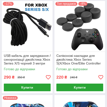
–17%
Топ продажів
–8%
USB кабель для заряджання /
Силіконові накладки для
синхронізації джойстика Xbox
джойстика Xbox Series
Series X/S чорний 3 метри
S|X/Xbox One/Elite Controller
8 шт чорні
Готово до відправки
Готово до відправки
290
220
₴
₴
350 ₴
240 ₴
Купити
Купити
Новинка