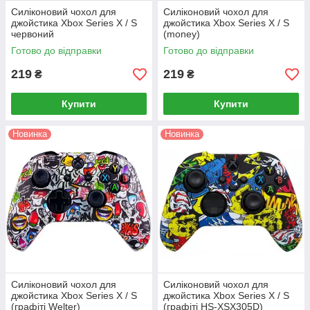
Силіконовий чохол для
Силіконовий чохол для
джойстика Xbox Series X / S
джойстика Xbox Series X / S
червоний
(money)
Готово до відправки
Готово до відправки
219
219
₴
₴
Купити
Купити
Новинка
Новинка
Силіконовий чохол для
Силіконовий чохол для
джойстика Xbox Series X / S
джойстика Xbox Series X / S
(графіті Welter)
(графіті HS-XSX305D)