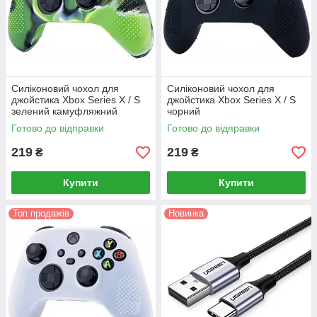
Силіконовий чохол для
Силіконовий чохол для
джойстика Xbox Series X / S
джойстика Xbox Series X / S
зелений камуфляжний
чорний
Готово до відправки
Готово до відправки
219
219
₴
₴
Купити
Купити
Топ продажів
Новинка