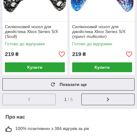
Силіконовий чохол для
Силіконовий чохол для
джойстика Xbox Series S/X
джойстика Xbox Series S/X
(Scull)
(принт multicolor)
Готово до відправки
Готово до відправки
219
219
₴
₴
Купити
Купити
Показати ще
1
/ 5
Про нас
100% позитивних з 384 відгуків за рік