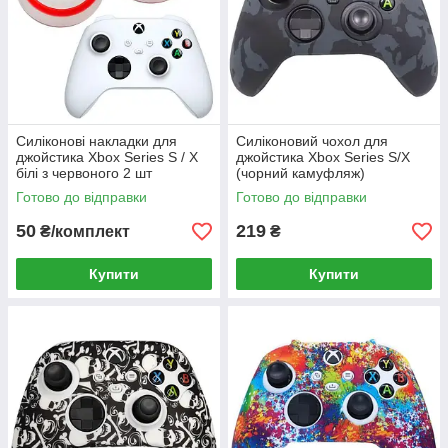
Силіконові накладки для
Силіконовий чохол для
джойстика Xbox Series S / X
джойстика Xbox Series S/X
білі з червоного 2 шт
(чорний камуфляж)
Готово до відправки
Готово до відправки
50
219
₴/комплект
₴
Купити
Купити