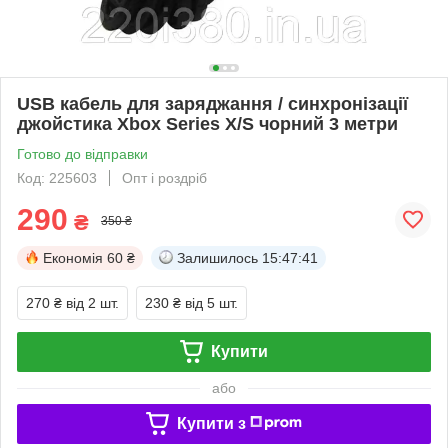
USB кабель для заряджання / синхронізації
джойстика Xbox Series X/S чорний 3 метри
Готово до відправки
Код: 225603
Опт і роздріб
290
₴
350 ₴
Економія
60 ₴
Залишилось
15:47:40
270 ₴
від 2 шт.
230 ₴
від 5 шт.
Купити
або
Купити з