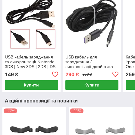
USB кабель заряджання
USB кабель для
Кабе
та синхронізації Nintendo
заряджання /
ігро
3DS | New 3DS | 2DS | DSi
синхронізації джойстика
One 
| DSi XL
PS5 Dualsense чорний 3
Pin 
149
290
259
₴
₴
350 ₴
метри
Купити
Купити
Акційні пропозиції та новинки
–22%
–11%