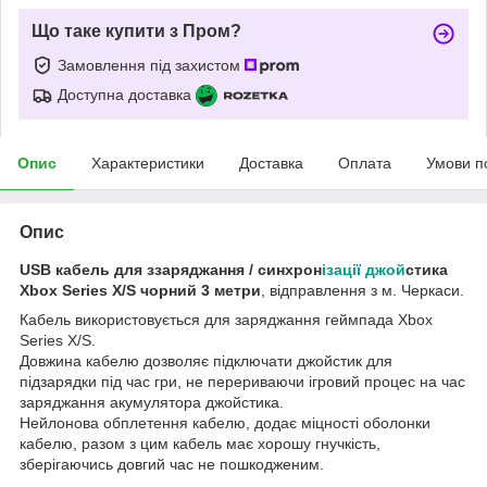
Що таке купити з Пром?
Замовлення під захистом
Доступна доставка
Опис
Характеристики
Доставка
Оплата
Умови п
Опис
USB кабель для ззаряджання / синхрон
ізації джой
стика
Xbox Series X/S чорний 3 метри
, відправлення з м. Черкаси.
Кабель використовується для заряджання геймпада Xbox
Series X/S.
Довжина кабелю дозволяє підключати джойстик для
підзарядки під час гри, не перериваючи ігровий процес на час
заряджання акумулятора джойстика.
Нейлонова обплетення кабелю, додає міцності оболонки
кабелю, разом з цим кабель має хорошу гнучкість,
зберігаючись довгий час не пошкодженим.