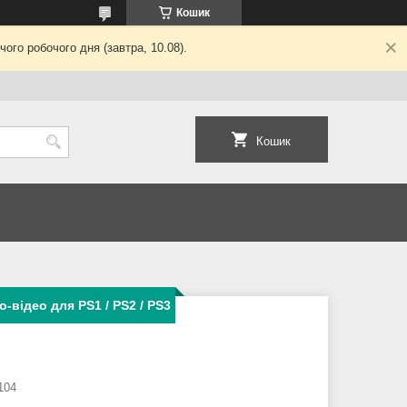
Кошик
ого робочого дня (завтра, 10.08).
Кошик
-відео для PS1 / PS2 / PS3
104