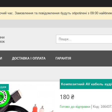
очий час. Замовлення та повідомлення будуть оброблені з 09:00 найближч
ини
вок
И
ДОСТАВКА І ОПЛАТА
ГАРАНТІЯ
Композитний AV кабель аудіо
одаж
180 ₴
Готово до відправки
Код:
166437