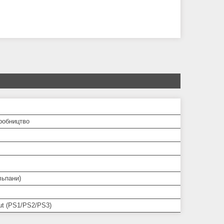
робництво
льпани)
ut (PS1/PS2/PS3)