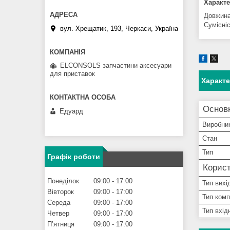
Характе
Довжина
Сумісніс
вул. Хрещатик, 193, Черкаси, Україна
ELCONSOLS запчастини аксесуари
для приставок
Характ
Основ
Едуард
Виробни
Стан
Тип
Графік роботи
Корист
Понеділок
09:00
17:00
Тип вихі
Вівторок
09:00
17:00
Тип ком
Середа
09:00
17:00
Тип вхід
Четвер
09:00
17:00
Пʼятниця
09:00
17:00