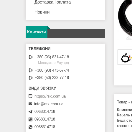
Доставка і оплата
Новини
Контакти
+380 (96) 831-47-18
Менеджер Едуард
+380 (93) 473-57-74
+380 (50) 233-77-18
https://rsx.com.ua
Товар -
info@rsx.com.ua
Компози
0968314718
Кабель п
0968314718
Інша ст
канал с
0968314718