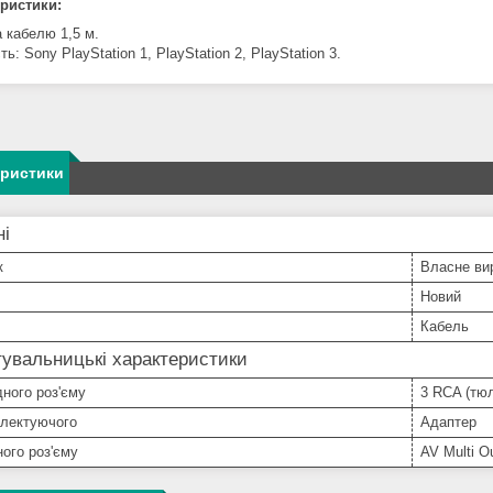
ристики:
 кабелю 1,5 м.
ть: Sony PlayStation 1, PlayStation 2, PlayStation 3.
еристики
ні
к
Власне ви
Новий
Кабель
увальницькі характеристики
дного роз'єму
3 RCA (тю
плектуючого
Адаптер
ного роз'єму
AV Multi O