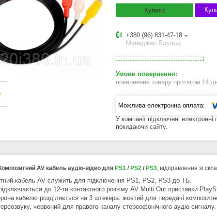
Купи
Купити
+380 (96) 831-47-18
Менеджер Едуард
повернення товару протягом 14 д
У компанії підключені електронні
покидаючи сайту.
Композитний AV кабель аудіо-відео для
PS1
/
PS2
/
PS3
, відправлення зі скл
тний кабель AV служить для підключення PS1, PS2, PS3 до ТБ.
ідключається до 12-ти контактного роз'єму AV Multi Out приставки PlaySt
орона кабелю розділяється на 3 штекера: жовтий для передачі композитно
тереозвуку, червоний для правого каналу стереофонічного аудіо сигналу.