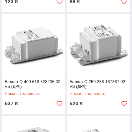
123
89
₴
₴
Баласт Q 400.616 528236.02
Баласт Q 250.258 167367.02
VS (ДРЛ)
VS (ДРЛ)
Немає в наявності
Немає в наявності
537
520
₴
₴