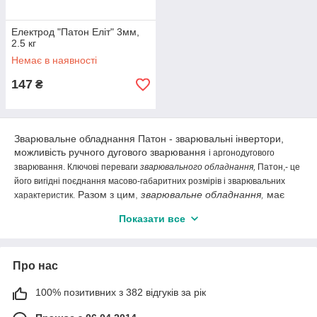
Електрод "Патон Еліт" 3мм,
2.5 кг
Немає в наявності
147
₴
Зварювальне обладнання Патон - зварювальні інвертори,
можливість ручного дугового зварювання
і аргонодугового
зварювання. Ключові переваги
зварювального обладнання,
Патон,- це
його вигідні поєднання масово-габаритних розмірів і зварювальних
Разом з цим,
зварювальне обладнання,
має
характеристик.
додаткові плюси в економії ресурсів енергоспоживання, за
Показати все
рахунок низького власного споживання.
Використання зварювальних апаратів допомагає у вирішенні
побутових завдань, зварювання метал. труб води, газу,
Про нас
водостічних нержавіючих трубопроводів, петель,
профнастилу. Незамінні зварювальні інвертори в
100% позитивних з 382 відгуків за рік
облаштуванні житлових будинків, дачних ділянок, котеджів,
гаражів, торгових павільйонів, кіосків.