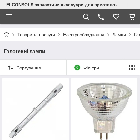
ELCONSOLS запчастини аксесуари для приставок
Товари та послуги
Електрообладнання
Лампи
Га
Галогенні лампи
Сортування
0
Фільтри