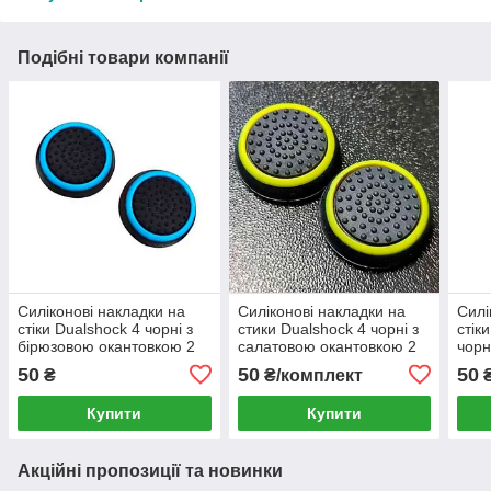
Подібні товари компанії
Силіконові накладки на
Силіконові накладки на
Силі
стіки Dualshock 4 чорні з
стики Dualshock 4 чорні з
стік
бірюзовою окантовкою 2
салатовою окантовкою 2
чорн
шт.
шт.
50
50
50
₴
₴/комплект
₴
Купити
Купити
Акційні пропозиції та новинки