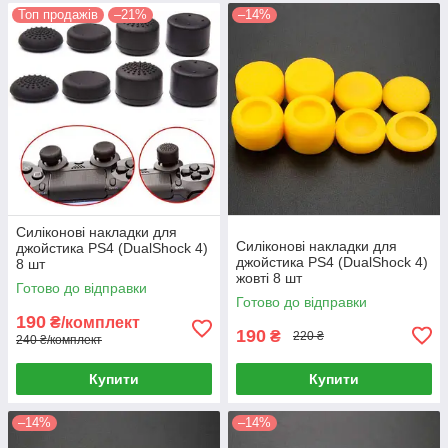
Топ продажів
–21%
–14%
Силіконові накладки для
Силіконові накладки для
джойстика PS4 (DualShock 4)
джойстика PS4 (DualShock 4)
8 шт
жовті 8 шт
Готово до відправки
Готово до відправки
190
₴/комплект
190
₴
220 ₴
240 ₴/комплект
Купити
Купити
–14%
–14%