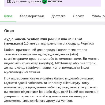
Доступна доставка
Опис
Характеристики
Доставка
Оплата
Умови п
Опис
Аудіо кабель Vention mini jack 3.5 mm на 2 RCA
(тюльпани) 1,5 метра
, відправлення зі складу р. Черкаси
Кабель призначений для передачі аналогових стерео-
звукових сигналів між аудіо, аудіо-відео та (або)
комп'ютерними пристроями або їх компонентами. Ви можете
підключити комп'ютер (ноутбук), MP3-плеєр або смартфон,
до наприклад гарнітури, активним гучномовців та іншої
мультимедійної техніки.
При відтворенні lossless-файлів багато моделей сучасних
гаджетів здатні забезпечити непогану якість звуку, тому
вимагають для приєднання кабелі відповідного класу. Тепер
ви можете підключити ipod або будь-який інший портативний
джерело стерео системі або домашнього кінотеатру з
допомогою високоякісного дроту від Vention.