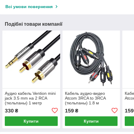
Всі умови повернення
Подібні товари компанії
Аудио кабель Vention mini
Кабель аудио-видео
Кабе
jack 3.5 mm на 2 RCA
Atcom 3RCA to 3RCA
Atco
(тюльпаны) 1 метр
(тюльпаны) 1.8 м
(Черкассы)
330
159
159
₴
₴
Купити
Купити