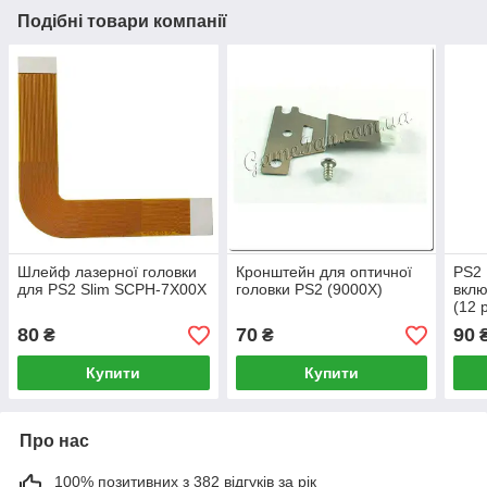
Подібні товари компанії
Шлейф лазерної головки
Кронштейн для оптичної
PS2
для PS2 Slim SCPH-7X00X
головки PS2 (9000X)
вкл
(12 p
80
70
90
₴
₴
Купити
Купити
Про нас
100% позитивних з 382 відгуків за рік