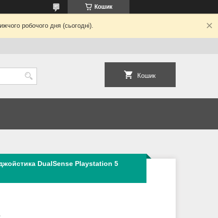
Кошик
жчого робочого дня (сьогодні).
Кошик
джойстика DualSense Playstation 5
2