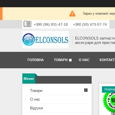
Зараз у компанії не
+380 (96) 831-47-18
+380 (93) 473-57-74
ELCONSOLS запчаст
аксесуари для приста
ГОЛОВНА
ТОВАРИ
О НАС
КОНТАКТ
Новин
Товари
О нас
Відгуки