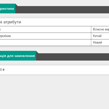
еристики
і атрибути
к
Власне ви
иробник
Китай
Новий
ція для замовлення
0 ₴