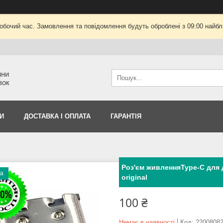
робочий час. Замовлення та повідомлення будуть оброблені з 09:00 найбли
ини
вок
И
ДОСТАВКА І ОПЛАТА
ГАРАНТІЯ
Роз'єм живленняType-C для 
ка
original
100 ₴
Немає в наявності
Код:
2200808