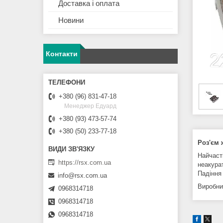
Доставка і оплата
Новини
Контакти
+380 (96) 831-47-18
Менеджер Едуард
+380 (93) 473-57-74
+380 (50) 233-77-18
Роз'єм
Найчаст
https://rsx.com.ua
неакура
Падіння 
info@rsx.com.ua
Виробни
0968314718
0968314718
0968314718