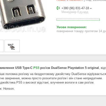
+380 (96) 831-47-18
Менеджер Едуард
повернення товару протягом 14 д
 живлення USB Type-C
PS5
роз'єм DualSense Playstation 5 original
, ві
іше поломка роз'єму на бездротовому джойстику DualSense відбувається 
тне звернення, можна просто розхитати роз'єм і він стане непридатним.
джойстика PS5 з високої відстані, влучення вологи в сам роз'єм.
к: Honson.