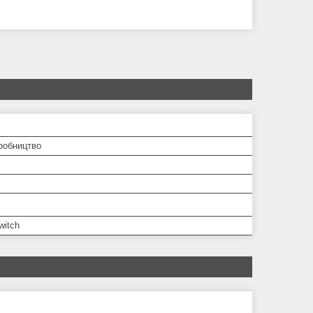
робництво
witch