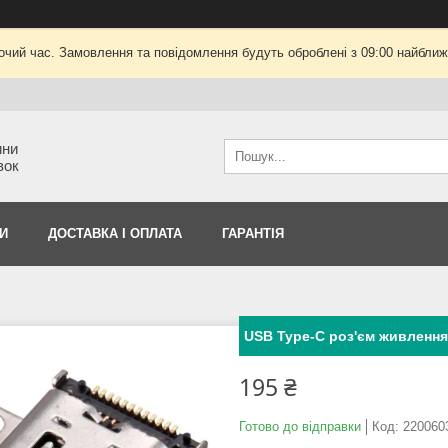
очий час. Замовлення та повідомлення будуть оброблені з 09:00 найближч
ини
вок
И
ДОСТАВКА І ОПЛАТА
ГАРАНТІЯ
USB Type-C роз'єм живлення 
195 ₴
Готово до відправки
Код:
220060