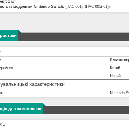
ект:
1 шт.
ність із моделями Nintendo Switch:
(HAC-001), (HAC-001(-01)).
еристики
ні
к
Власне ви
иробник
Китай
Новий
увальницькі характеристики
ть
Nintendo S
ція для замовлення
5 ₴