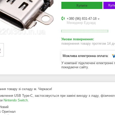
Купи
Купити
+380 (96) 831-47-18
Менеджер Едуард
повернення товару протягом 14 д
У компанії підключені електронні
покидаючи сайту.
ння товару зі складу м. Черкаси!
живлення USB Type-C, застосовується при заміні виходу з ладу, фізичног
ки
Nintendo Switch
.
Новий
ь:
Оригінал