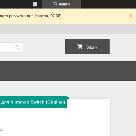
Кошик
ого робочого дня (завтра, 07.08).
Кошик
для Nintendo Switch (Original)
33