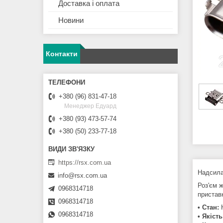
Доставка і оплата
Новини
Контакти
+380 (96) 831-47-18
Менеджер Едуард
+380 (93) 473-57-74
+380 (50) 233-77-18
https://rsx.com.ua
Надсила
info@rsx.com.ua
Роз'єм 
0968314718
пристав
0968314718
• Стан:
0968314718
• Якіст