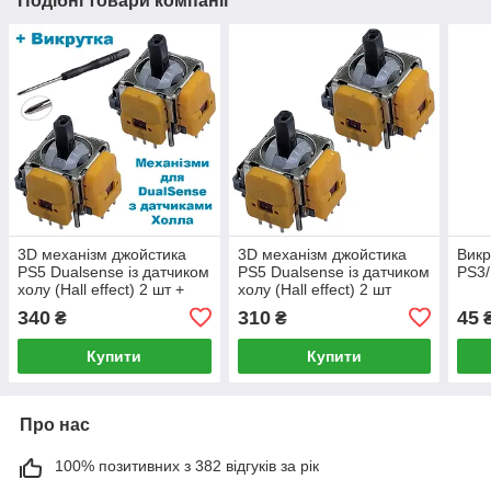
Подібні товари компанії
3D механізм джойстика
3D механізм джойстика
Викр
PS5 Dualsense із датчиком
PS5 Dualsense із датчиком
PS3
холу (Hall effect) 2 шт +
холу (Hall effect) 2 шт
викрутка
340
310
45
₴
₴
Купити
Купити
Про нас
100% позитивних з 382 відгуків за рік