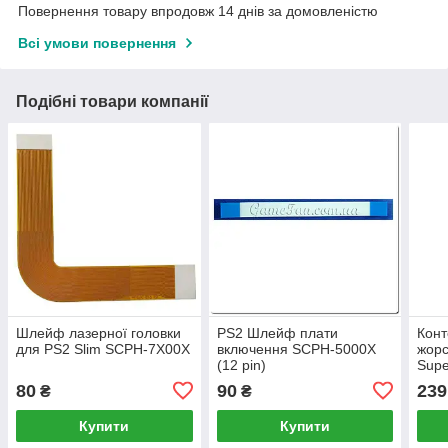
Повернення товару впродовж 14 днів за домовленістю
Всі умови повернення
Подібні товари компанії
Шлейф лазерної головки
PS2 Шлейф плати
Конт
для PS2 Slim SCPH-7X00X
включення SCPH-5000X
жорс
(12 pin)
Supe
80
90
239
₴
₴
Купити
Купити