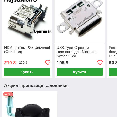
HDMI роз'єм PS5 Universal
USB Type-C роз'єм
Роз'
(Оригінал)
живлення для Nintendo
безд
Switch Oled
Dual
210
195
60
₴
₴
250 ₴
Купити
Купити
Акційні пропозиції та новинки
–6%