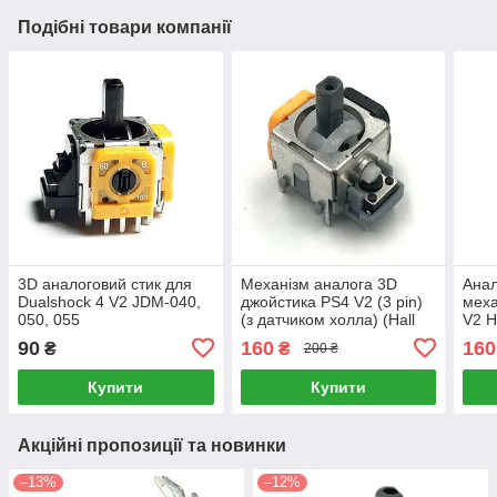
Подібні товари компанії
3D аналоговий стик для
Механізм аналога 3D
Анал
Dualshock 4 V2 JDM-040,
джойстика PS4 V2 (3 pin)
меха
050, 055
(з датчиком холла) (Hall
V2 Ha
effect)
90
160
160
₴
₴
200 ₴
Купити
Купити
Акційні пропозиції та новинки
–13%
–12%