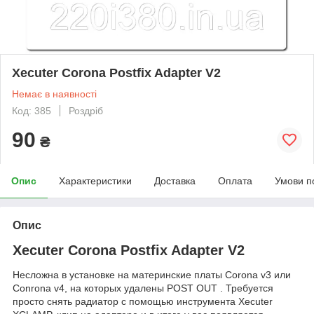
Xecuter Corona Postfix Adapter V2
Немає в наявності
Код: 385
Роздріб
90
₴
Опис
Характеристики
Доставка
Оплата
Умови п
Опис
Xecuter Corona Postfix Adapter V2
Несложна в установке на материнские платы Corona v3 или
Conrona v4, на которых удалены POST OUT . Требуется
просто снять радиатор с помощью инструмента Xecuter