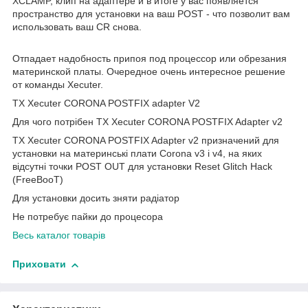
XCLAMP, клип на адаптере и в итоге у вас появляется
пространство для установки на ваш POST - что позволит вам
использовать ваш CR снова.
Отпадает надобность припоя под процессор или обрезания
материнской платы. Очередное очень интересное решение
от команды Xecuter.
TX Xecuter CORONA POSTFIX adapter V2
Для чого потрібен TX Xecuter CORONA POSTFIX Adapter v2
TX Xecuter CORONA POSTFIX Adapter v2 призначений для
установки на материнські плати Corona v3 і v4, на яких
відсутні точки POST OUT для установки Reset Glitch Hack
(FreeBooT)
Для установки досить зняти радіатор
Не потребує пайки до процесора
Весь каталог товарів
Приховати