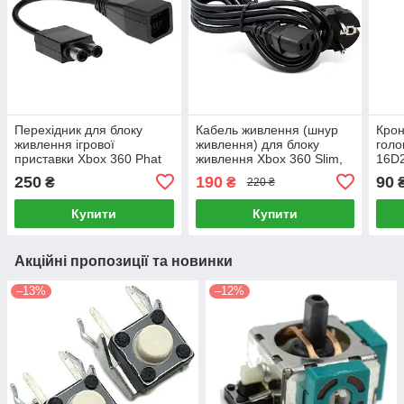
Перехідник для блоку
Кабель живлення (шнур
Крон
живлення ігрової
живлення) для блоку
голо
приставки Xbox 360 Phat
живлення Xbox 360 Slim,
16D
для Xbox One
Xbox 360-E, Xbox One
250
190
90
₴
₴
220 ₴
Купити
Купити
Акційні пропозиції та новинки
–13%
–12%