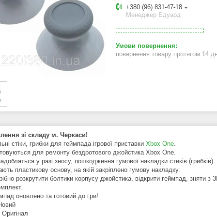
+380 (96) 831-47-18
Менеджер Едуард
повернення товару протягом 14 д
лення зі складу м. Черкаси!
ьні стіки, грибки для геймпада ігрової приставки
Xbox One
.
товуються для ремонту бездротового джойстика Xbox One.
адобляться у разі зносу, пошкодження гумової накладки стиків (грибків).
ають пластикову основу, на якій закріплено гумову накладку.
ібно розкрутити болтики корпусу джойстика, відкрити геймпад, зняти з 3D
омплект.
мпад оновлено та готовий до гри!
 Новий
: Оригінал