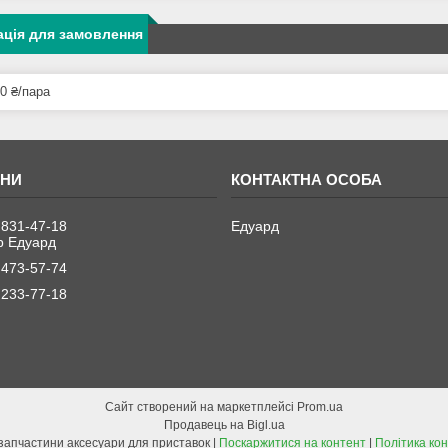
ція для замовлення
0 ₴/пара
 831-47-18
Едуард
 Едуард
 473-57-74
 233-77-18
Сайт створений на маркетплейсі
Prom.ua
Продавець на Bigl.ua
ELCONSOLS запчастини аксесуари для приставок |
Поскаржитися на контент
|
Політика кон