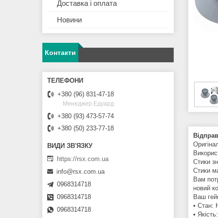
Доставка і оплата
Новини
Контакти
+380 (96) 831-47-18
Менеджер Едуард
+380 (93) 473-57-74
+380 (50) 233-77-18
Відправ
Оригінал
Викорис
https://rsx.com.ua
Стики зн
Стики м
info@rsx.com.ua
Вам потр
0968314718
новий к
Ваш гей
0968314718
• Стан:
0968314718
• Якість