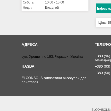
Субота
10:00
15:00
Неділя
Вихідний
Інформа
Ціна:
15
+380 (96)
вул. Хрещатик, 193, Черкаси, Україна
Менеджер
+380 (93)
+380 (50)
ELCONSOLS запчастини аксесуари для
приставок