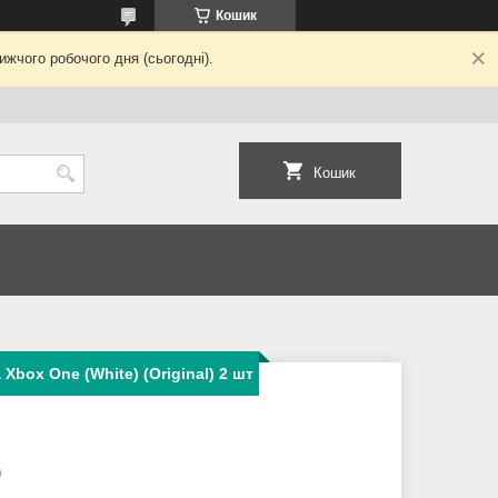
Кошик
жчого робочого дня (сьогодні).
Кошик
Xbox One (White) (Original) 2 шт
0