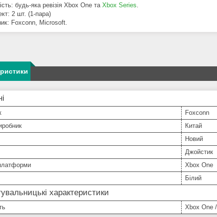
ість: будь-яка ревізія Xbox One та
Xbox Series
.
кт: 2 шт. (1-пара)
ик: Foxconn, Microsoft.
еристики
ні
к
Foxconn
иробник
Китай
Новий
Джойстик
 платформи
Xbox One
Білий
увальницькі характеристики
ть
Xbox One /