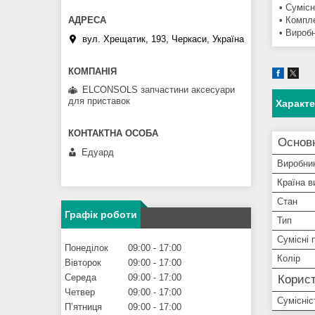
• Сумісн
• Компле
• Виробн
вул. Хрещатик, 193, Черкаси, Україна
ELCONSOLS запчастини аксесуари
для приставок
Характ
Основ
Едуард
Виробни
Країна в
Стан
Графік роботи
Тип
Сумісні
Понеділок
09:00
17:00
Колір
Вівторок
09:00
17:00
Середа
09:00
17:00
Корист
Четвер
09:00
17:00
Сумісніс
Пʼятниця
09:00
17:00