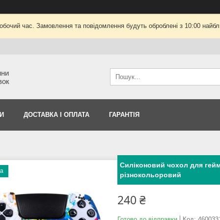
робочий час. Замовлення та повідомлення будуть оброблені з 10:00 найбли
ини
вок
И
ДОСТАВКА І ОПЛАТА
ГАРАНТІЯ
Силіконовий чохол для гейм
ка
різнокольоровий
240 ₴
Готово до відправки
Код:
460033