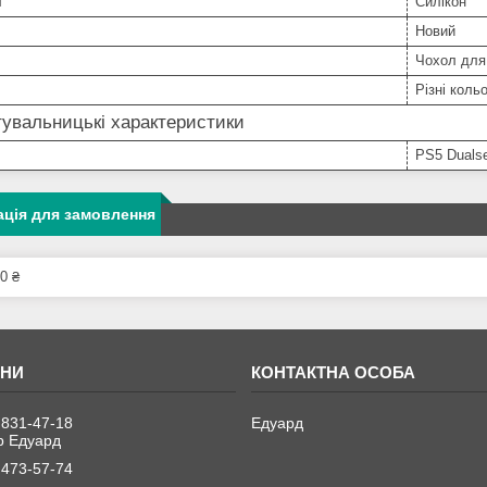
л
Силікон
Новий
Чохол для
Різні коль
увальницькі характеристики
PS5 Duals
ція для замовлення
0 ₴
 831-47-18
Едуард
 Едуард
 473-57-74