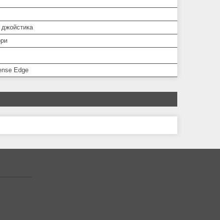
 джойстика
ори
ense Edge