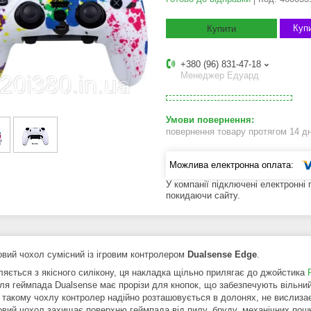
Купи
Купити
+380 (96) 831-47-18
Менеджер Едуард
повернення товару протягом 14 д
У компанії підключені електронні
покидаючи сайту.
овий чохол сумісний із ігровим контролером
Dualsense Edge
.
ляється з якісного силікону, ця накладка щільно прилягає до джойстика
ля геймпада Dualsense має прорізи для кнопок, що забезпечують вільний
 такому чохлу контролер надійно розташовується в долонях, не вислизає,
овий чохол захищає поверхню геймпада від пилу, бруду, механічних пошк