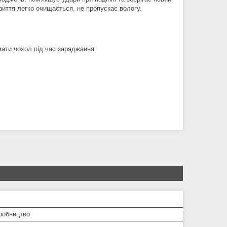
риття легко очищається, не пропускає вологу.
мати чохол під час заряджання.
робництво