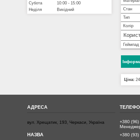
Матеріа
Субота
10:00
15:00
Стан
Неділя
Вихідний
Тип
Колір
Корист
Геймпад
Інформа
Ціна:
24
+380 (96)
вул. Хрещатик, 193, Черкаси, Україна
Менеджер
+380 (93)