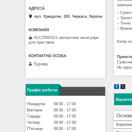
зовнішн
– Суміс
вул. Хрещатик, 193, Черкаси, Україна
– Захист
– Точно 
– Можна
ELCONSOLS запчастини аксесуари
Колір ч
для приставок
Примітк
Сумісни
Едуард
Не підх
Графік роботи
Характ
Понеділок
09:00
17:00
Вівторок
09:00
17:00
Основн
Середа
09:00
17:00
Четвер
09:00
17:00
Виробни
Пʼятниця
09:00
17:00