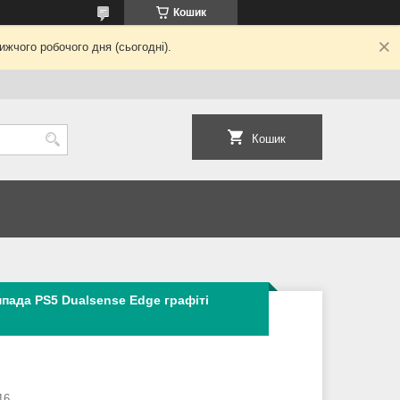
Кошик
жчого робочого дня (сьогодні).
Кошик
пада PS5 Dualsense Edge графіті
16