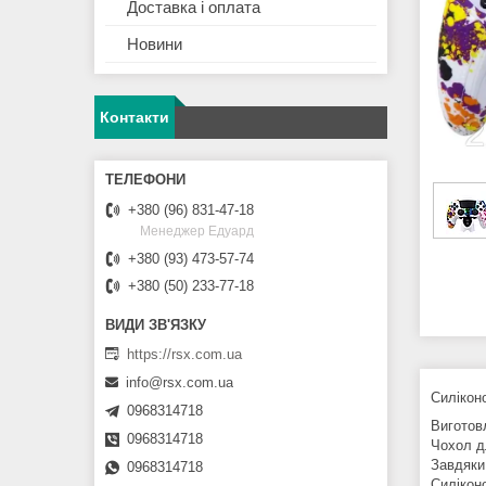
Доставка і оплата
Новини
Контакти
+380 (96) 831-47-18
Менеджер Едуард
+380 (93) 473-57-74
+380 (50) 233-77-18
https://rsx.com.ua
info@rsx.com.ua
Силікон
0968314718
Виготов
0968314718
Чохол д
Завдяки
0968314718
Силікон