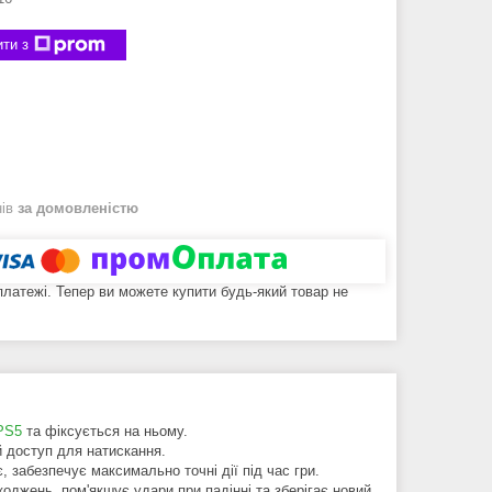
ти з
нів
за домовленістю
 платежі. Тепер ви можете купити будь-який товар не
PS5
та фіксується на ньому.
 доступ для натискання.
 забезпечує максимально точні дії під час гри.
оджень, пом'якшує удари при падінні та зберігає новий