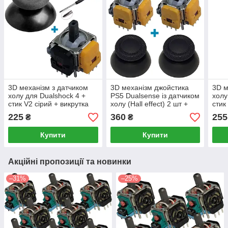
3D механізм з датчиком
3D механізм джойстика
3D м
холу для Dualshock 4 +
PS5 Dualsense із датчиком
холу
стик V2 сірий + викрутка
холу (Hall effect) 2 шт +
стик
стики V2 сірі 2 шт
лопа
225
360
255
₴
₴
Купити
Купити
Акційні пропозиції та новинки
–31%
–25%