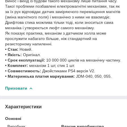
Винос і вихід із будови такого механізму лише питання часу.
Такої проблеми позбавлені електромагнітні механізми, так як
за їх рух відповідає датчик заміряючого переміщення магнітів
(зміна магнітного поля) і механічно з ними не взаємодіє.
Дрифтова стика можлива тільки тоді, коли зноситься сама
механіка і утворюється люфт самого механізму.
Як показує практика, механізм з датчиком холла може
прослужити набагато більше, ніж стандартний на
резисторному напиленні.
• Стан:
Новий.
• Якість:
Оригінал.
• Срок експлуатації:
10 000 000 циклів на механічну частину.
• Комплект:
механізм 1 шт, стик 1 шт.
• Совместимость:
Джойстиками PS4 версія V2.
• Материнська платня маркування:
JDM-040, 050, 055.
Приховати
Характеристики
Основні
Виробник
Власне виробництво