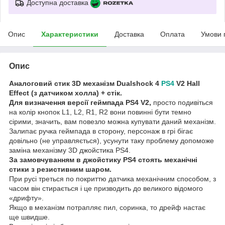
Доступна доставка
Опис
Характеристики
Доставка
Оплата
Умови 
Опис
Аналоговий стик 3D механізм Dualshock 4
PS4
V2 Hall
Effect (з датчиком холла)
+ стік
.
Для визначення версії геймпада PS4 V2,
просто подивіться
на колір кнопок L1, L2, R1, R2 вони повинні бути темно
сірими, значить, вам повезло можна купувати даний механізм.
Залипає ручка геймпада в сторону, персонаж в грі бігає
довільно (не управляється), усунути таку проблему допоможе
заміна механізму 3D джойстика PS4.
За замовчуванням в джойстику PS4 стоять механічні
стики з резистивним шаром.
При русі треться по покриттю датчика механічним способом, з
часом він стирається і це призводить до великого відомого
«дрифту».
Якщо в механізм потрапляє пил, соринка, то дрейф настає
ще швидше.