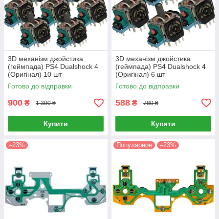
3D механізм джойстика
3D механізм джойстика
(геймпада) PS4 Dualshock 4
(геймпада) PS4 Dualshock 4
(Оригінал) 10 шт
(Оригінал) 6 шт
Готово до відправки
Готово до відправки
900
588
₴
₴
1 300 ₴
780 ₴
Купити
Купити
–23%
Популярное
–23%