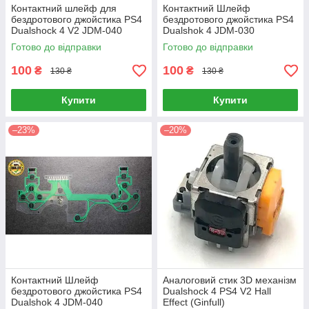
Контактний шлейф для
Контактний Шлейф
бездротового джойстика PS4
бездротового джойстика PS4
Dualshock 4 V2 JDM-040
Dualshok 4 JDM-030
(Оригінал)
Готово до відправки
Готово до відправки
100
100
₴
₴
130 ₴
130 ₴
Купити
Купити
–23%
–20%
Контактний Шлейф
Аналоговий стик 3D механізм
бездротового джойстика PS4
Dualshock 4 PS4 V2 Hall
Dualshok 4 JDM-040
Effect (Ginfull)