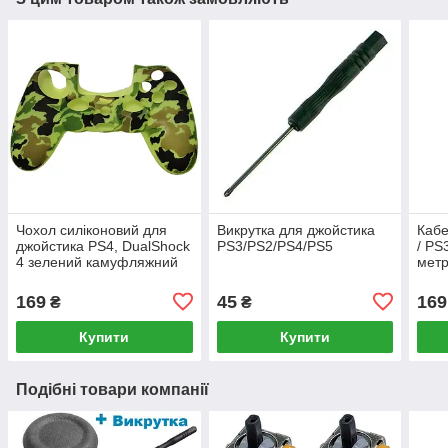
Чохол силіконовий для
Викрутка для джойстика
Кабе
джойстика PS4, DualShock
PS3/PS2/PS4/PS5
/ PS
4 зелений камуфляжний
мет
169
45
169
₴
₴
Купити
Купити
Подібні товари компанії