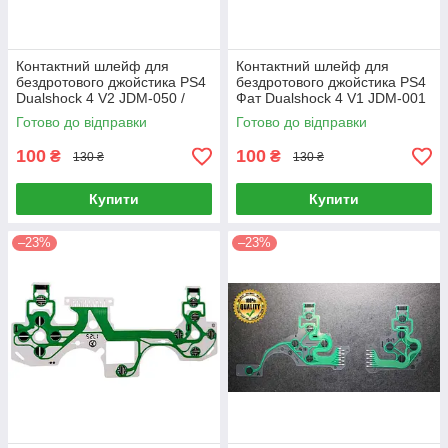
Контактний шлейф для
Контактний шлейф для
бездротового джойстика PS4
бездротового джойстика PS4
Dualshock 4 V2 JDM-050 /
Фат Dualshock 4 V1 JDM-001
JDM-055
/ JDM-011
Готово до відправки
Готово до відправки
100
100
₴
₴
130 ₴
130 ₴
Купити
Купити
–23%
–23%