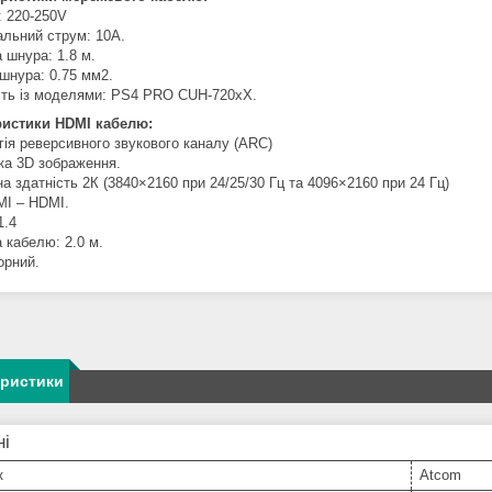
: 220-250V
льний струм: 10А.
 шнура: 1.8 м.
 шнура: 0.75 мм2.
сть із моделями: PS4 PRO CUH-720xX.
ристики HDMI кабелю:
гія реверсивного звукового каналу (ARC)
ка 3D зображення.
а здатність 2К (3840×2160 при 24/25/30 Гц та 4096×2160 при 24 Гц)
MI – HDMI.
1.4
 кабелю: 2.0 м.
орний.
еристики
ні
к
Atcom