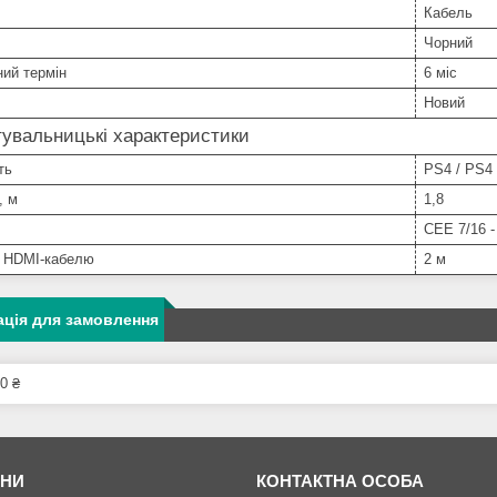
Кабель
Чорний
ний термін
6 міс
Новий
увальницькі характеристики
ть
PS4 / PS4 
, м
1,8
CEE 7/16 -
 HDMI-кабелю
2 м
ція для замовлення
0 ₴