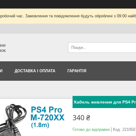
еробочий час. Замовлення та повідомлення будуть оброблені з 09:00 найб
ини
вок
И
ДОСТАВКА І ОПЛАТА
ГАРАНТІЯ
Кабель живлення для PS4 Pr
340 ₴
Готово до відправки
Код:
221050