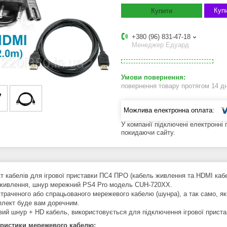
Купи
Купити
+380 (96) 831-47-18
Менеджер Едуард
повернення товару протягом 14 д
У компанії підключені електронні
покидаючи сайту.
т кабелів для ігрової приставки ПС4 ПРО (кабель живлення та HDMI каб
живлення, шнур мережний PS4 Pro модель CUH-720XX.
втраченого або спрацьованого мережевого кабелю (шунра), а так само, як
плект буде вам доречним.
ий шнур + HD кабель, використовується для підключення ігрової пристав
ристики мережевого кабелю: