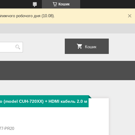
Кошик
лижчого робочого дня (10.08).
Кошик
o (model CUH-720XX) + HDMI кабель 2.0 м
77-PR20