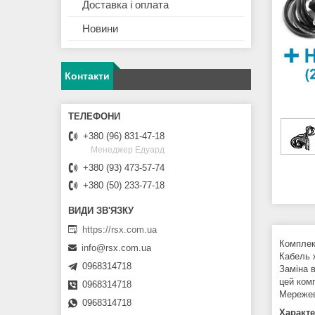
Доставка і оплата
Новини
Контакти
+380 (96) 831-47-18
Менеджер Едуард
+380 (93) 473-57-74
+380 (50) 233-77-18
https://rsx.com.ua
Комплек
info@rsx.com.ua
Кабель 
0968314718
Заміна 
цей ком
0968314718
Мережев
0968314718
Характе