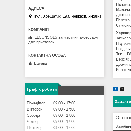
Напруга
Максима
Довжина
вул. Хрещатик, 193, Черкаси, Україна
Переріз
Сумісні
Хараке
ELCONSOLS запчастини аксесуари
Техноло
для приставок
Підтрим
Роздільн
Тип: HD
Версія: 
Едуард
Довжина
Колір: ч
Графік роботи
Характ
Понеділок
09:00
17:00
Вівторок
09:00
17:00
Середа
09:00
17:00
Основ
Четвер
09:00
17:00
Виробни
Пʼятниця
09:00
17:00