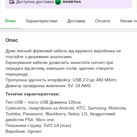
Доступна доставка
Опис
Характеристики
Доставка
Оплата
Умови п
Опис
Дуже якісний фірмовий кабель від відомого виробника не
плутайте з дешевими аналогами.
Екранування кабелю дозволить захистити сигнал при
передачі від впливу зовнішніх полів, здатних створити
перешкоди.
Пропускна здатність інтерфейсу: USB 2.0 до 480 Мбіт/с
Діаметр провідника живлення: 5V: 24 AWG
Технічні характеристики:
Тип-USB – micro USB Довжина 100см.
Сумісність: смартфони на Android, HTC, Samsung, Motorola,
Toshiba, Panasonic, Blackberry, Nokia, LG, бездротовий
джойстик PS4, Xbox one.
Показники струму: 5V/2.1A (max)
Виробник: Ugreen