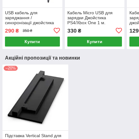
USB кабель для
Кабель Micro USB для
Кабе
заряджання /
зарядки Джойстика
заря
синхронізації джойстика
PS4/Xbox One 1 м.
джой
PS5 Dualsense чорний 3
0,8 
290
330
129
₴
₴
350 ₴
метри
Купити
Купити
Акційні пропозиції та новинки
–20%
Підставка Vertical Stand для