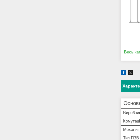
Весь ка
Характ
Основ
Виробни
Комутаці
Механічн
Тип ПЗВ