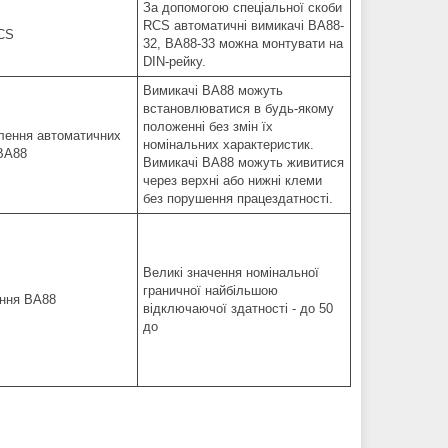
За допомогою спеціальної скоби
RCS автоматичні вимикачі ВА88-
32, ВА88-33 можна монтувати на
DIN-рейку.
Вимикачі ВА88 можуть
встановлюватися в будь-якому
положенні без змін їх
номінальних характеристик.
Вимикачі ВА88 можуть живитися
через верхні або нижні клеми
без порушення працездатності.
Великі значення номінальної
граничної найбільшою
відключаючої здатності - до 50
до