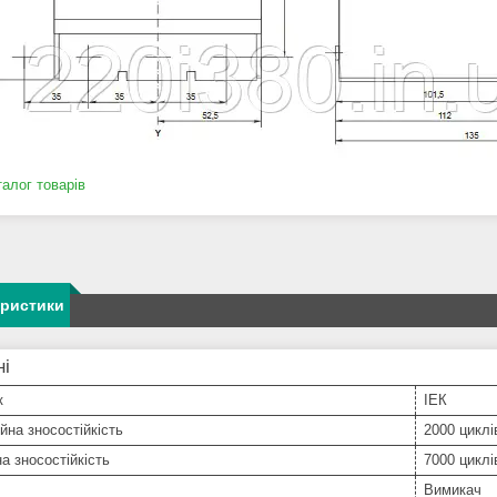
талог товарів
еристики
ні
к
ІЕК
йна зносостійкість
2000 циклі
а зносостійкість
7000 циклі
Вимикач