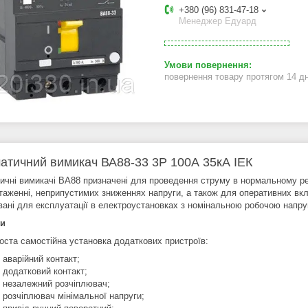
+380 (96) 831-47-18
Менеджер Едуард
повернення товару протягом 14 д
атичний вимикач ВА88-33 3Р 100А 35кА ІЕК
ичні вимикачі ВА88 призначені для проведення струму в нормальному ре
таженні, неприпустимих зниженнях напруги, а також для оперативних вклю
вані для експлуатації в електроустановках з номінальною робочою напруго
ги
оста самостійна установка додаткових пристроїв:
аварійний контакт;
додатковий контакт;
незалежний розчіплювач;
розчіплювач мінімальної напруги;