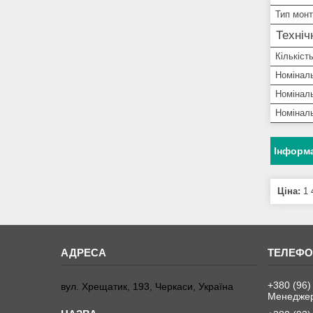
Тип мон
Техніч
Кількіст
Номіналь
Номіналь
Номінал
Інформа
Ціна:
1 
+380 (96)
вул. Хрещатик, 193, Черкаси, Україна
Менеджер