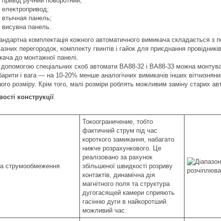
привід ручний поворотний;
електропривод;
втычная панель;
висувна панель.
андартна комплектація кожного автоматичного вимикача складається з п
азних перегородок, комплекту гвинтів і гайок для приєднання провідникі
кача до монтажної панелі.
 допомогою спеціальних скоб автомати ВА88-32 і ВА88-33 можна монтува
барити і вага — на 10-20% менше аналогічних вимикачів інших вітчизнян
ого розміру. Крім того, малі розміри роблять можливим заміну старих ав
ості конструкції
Токоограничение, тобто
фактичний струм під час
короткого замикання, набагато
нижче розрахункового. Це
реалізовано за рахунок
збільшеної швидкості розриву
контактів, динамічна дія
магнітного поля та структура
дугогасящей камери сприяють
гасінню дуги в найкоротший
можливий час.