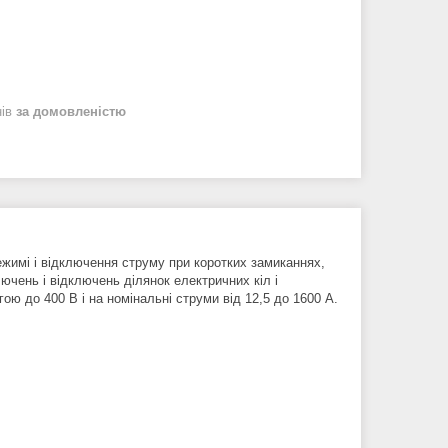
нів
за домовленістю
жимі і відключення струму при коротких замиканнях,
чень і відключень ділянок електричних кіл і
ю до 400 В і на номінальні струми від 12,5 до 1600 А.