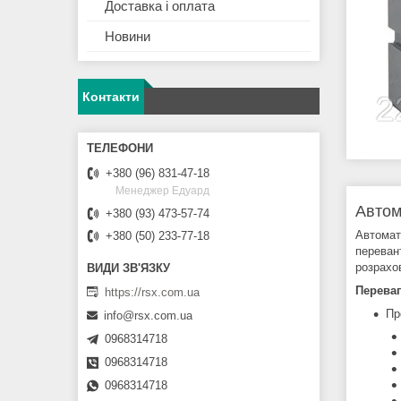
Доставка і оплата
Новини
Контакти
+380 (96) 831-47-18
Менеджер Едуард
Автом
+380 (93) 473-57-74
Автомат
+380 (50) 233-77-18
переван
розрахо
Перева
https://rsx.com.ua
Пр
info@rsx.com.ua
0968314718
0968314718
0968314718