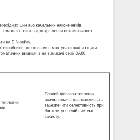
ерехідних шин або кабельних наконечників,
в, комплект гвинтів для кріплення автоматичного
ти на DIN-рейку.
их виробників, що дозволяє монтувати шафи і щити
томатичних вимикачів на вимикачі серії ВА88.
Повний діапазон теплових
розчіплювачів дає можливість
забезпечити селективність при
багатоступеневій системі
захисту.