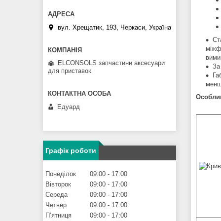
вул. Хрещатик, 193, Черкаси, Україна
Ст
міжф
вими
ELCONSOLS запчастини аксесуари
За
для приставок
Га
менш
Особлив
Едуард
Графік роботи
Понеділок
09:00
17:00
Вівторок
09:00
17:00
Середа
09:00
17:00
Четвер
09:00
17:00
Пʼятниця
09:00
17:00