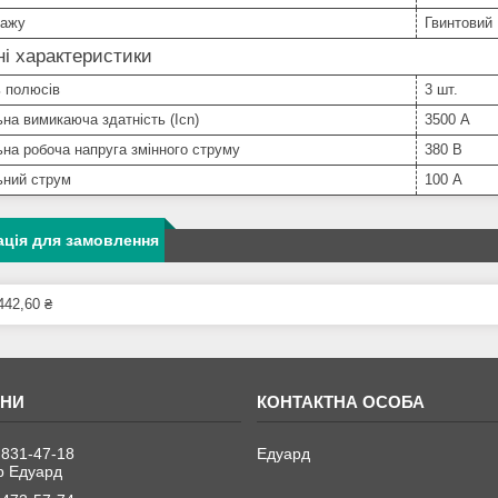
тажу
Гвинтовий
ні характеристики
ь полюсів
3 шт.
на вимикаюча здатність (Icn)
3500 А
на робоча напруга змінного струму
380 В
ьний струм
100 А
ція для замовлення
442,60 ₴
 831-47-18
Едуард
 Едуард