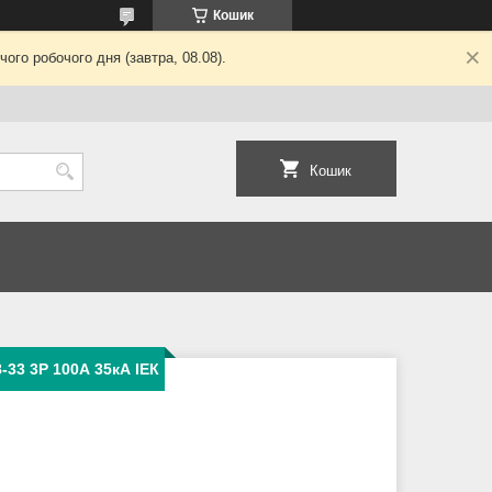
Кошик
ого робочого дня (завтра, 08.08).
Кошик
33 3Р 100А 35кА ІЕК