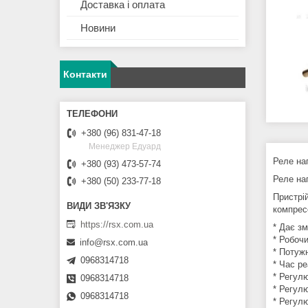
Доставка і оплата
Новини
Контакти
+380 (96) 831-47-18
Менеджер Едуард
Реле на
+380 (93) 473-57-74
Реле на
+380 (50) 233-77-18
Пристрі
компресо
https://rsx.com.ua
* Дає зм
* Робоч
info@rsx.com.ua
* Потужн
0968314718
* Час ре
* Регул
0968314718
* Регул
0968314718
* Регул