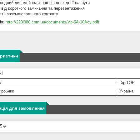
діодний дисплей індикації рівня вхідної напруги
т від короткого замикання та перевантаження
ість заземлювального контакту
ія:
http://220i380.com.ua/documents/Vp-6A-10Acy.pdff
еристики
ні
к
DigiTOP
иробник
Україна
ція для замовлення
5 ₴