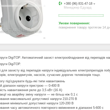
+380 (96) 831-47-18
Менеджер Едуард
повернення товару протягом 14 д
пруги DigiTOP. Автоматичний захист електрообладнання від перепадів на
пруги DigiTOP.
й для захисту від перепадів напруги індивідуальних електроприладів поб
рів, електродвигунів, насосів, сучасних дорогих телевізорів тощо.
огу під'єднувати будь-які типи навантажень
ий діапазон напруги пристрою — 0-400 В
ість навантаження реле до 3,5 кВт (16 А)
акції на аварійну зміну напруги — не більш ніж 0,1 с
ювання максимальної допустимої напруги 210-270 В
ювання мінімальної допустимої напруги 120-200 В
ювання часу автоматичного повторного ввімкнення в діапазоні 5-600 с