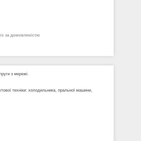
нів
за домовленістю
пруги з мережі.
утової техніки: холодильника, пральної машини,