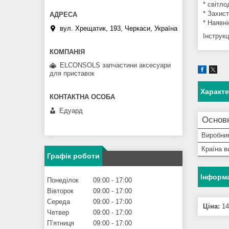
* світло
* Захис
* Наявн
вул. Хрещатик, 193, Черкаси, Україна
Інструкц
ELCONSOLS запчастини аксесуари
для приставок
Характ
Едуард
Основ
Виробни
Країна в
Графік роботи
Інформа
Понеділок
09:00
17:00
Вівторок
09:00
17:00
Середа
09:00
17:00
Ціна:
14
Четвер
09:00
17:00
Пʼятниця
09:00
17:00