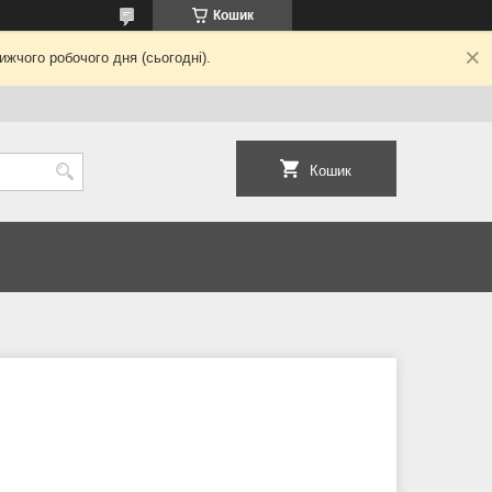
Кошик
жчого робочого дня (сьогодні).
Кошик