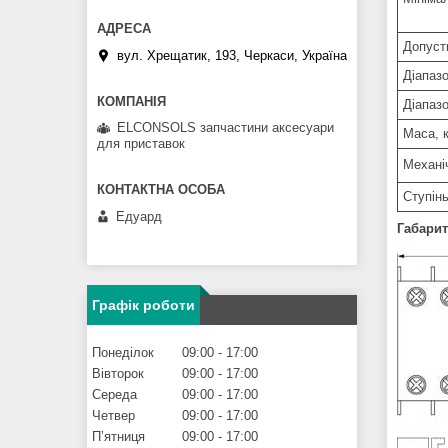
Допуст
вул. Хрещатик, 193, Черкаси, Україна
Діапаз
Діапазо
ELCONSOLS запчастини аксесуари
Маса, к
для приставок
Механіч
Ступін
Едуард
Габарит
Графік роботи
Понеділок
09:00
17:00
Вівторок
09:00
17:00
Середа
09:00
17:00
Четвер
09:00
17:00
Пʼятниця
09:00
17:00