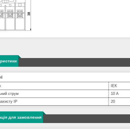
еристики
ні
к
ІЕК
ьний струм
10 А
захисту IP
20
ція для замовлення