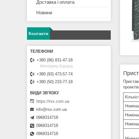
Доставка і оплата
Новини
Контакти
+380 (96) 831-47-18
Менеджер Едуард
Прист
+380 (93) 473-57-74
Пристав
+380 (50) 233-77-18
проектів
Кількіс
https://rsx.com.ua
Номіна
info@rsx.com.ua
Номіна
0968314718
Номіна
0968314718
0968314718
Мініма