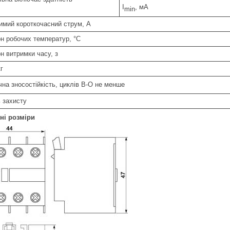
I
, мА
min
имий короткочасний струм, А
он робочих температур, °С
н витримки часу, з
г
на зносостійкість, циклів В-О не менше
ь захисту
ні розміри