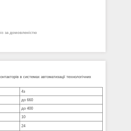
нів
за домовленістю
нтакторів в системах автоматизації технологічних
4з
до 660
до 400
10
24