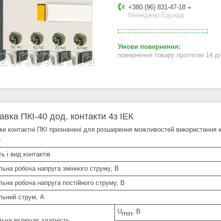
+380 (96) 831-47-18
Менеджер Едуард
повернення товару протягом 14 д
авка ПКІ-40 дод. контакти 4з ІЕК
ки контактні ПКІ
призначені для розширення можливостей використання ко
.
ть і вид контактів
льна робоча напруга змінного струму, В
льна робоча напруга постійного струму, В
льний струм, А
U
, В
min
льна включає здатність