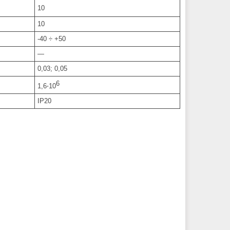
10
10
-40 ÷ +50
—
0,03; 0,05
6
1,6⋅10
IP20