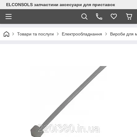
ELCONSOLS запчастини аксесуари для приставок
Товари та послуги
Електрообладнання
Вироби для 