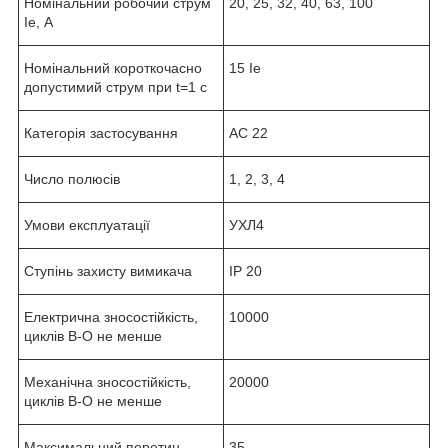
Номінальний робочий струм
20, 25, 32, 40, 63, 100
I
е
, А
Номінальний короткочасно
15 I
е
допустимий струм при t=1 с
Категорія застосування
АС 22
Число полюсів
1, 2, 3, 4
Умови експлуатації
УХЛ4
Ступінь захисту вимикача
IP 20
Електрична зносостійкість,
10000
циклів В-О не менше
Механічна зносостійкість,
20000
циклів В-О не менше
Максимальний перетин
35