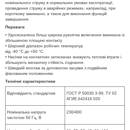
номінального струму в нормальних умовах експлуатації,
проведення струму в аварійних режимах, наприклад, при
короткому замиканні, а також для виконання функцій
завершення.
Переваги
• Удосконалена більш широка рукоятка включення вимикача із
збільшеною площею контакту.
• Широкий діапазон робочих температур
від -40 °С до +50 °С.
• Насічки на контактних затискачах знижують теплові втрати і
збільшують механічну стійкість з'єднання.
• Швидкий монтаж за допомогою засувки з подвійним
фіксованим положенням.
Технічні характеристики
Відповідають стандартам
ГОСТ Р 50030.3-99, ТУ 02
АГИЕ.642416.020
Номінальна напруга
230/400
частотою 50 Гц, В