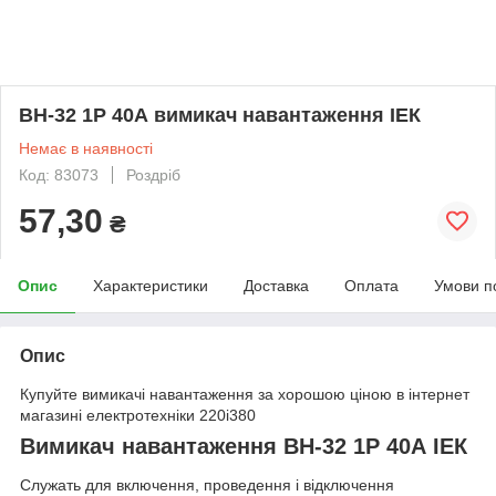
ВН-32 1Р 40А вимикач навантаження ІЕК
Немає в наявності
Код: 83073
Роздріб
57,30
₴
Опис
Характеристики
Доставка
Оплата
Умови п
Опис
Купуйте вимикачі навантаження за хорошою ціною в інтернет
магазині електротехніки 220i380
Вимикач навантаження ВН-32 1Р 40А ІЕК
Служать для включення, проведення і відключення