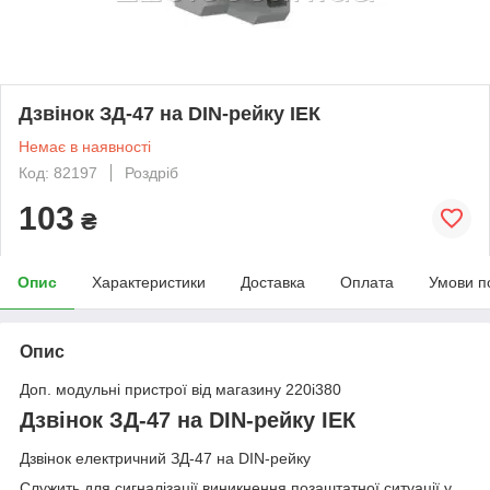
Дзвінок ЗД-47 на DIN-рейку ІЕК
Немає в наявності
Код: 82197
Роздріб
103
₴
Опис
Характеристики
Доставка
Оплата
Умови п
Опис
Доп. модульні пристрої від магазину 220i380
Дзвінок ЗД-47 на DIN-рейку ІЕК
Дзвінок електричний ЗД-47 на DIN-рейку
Служить для сигналізації виникнення позаштатної ситуації у