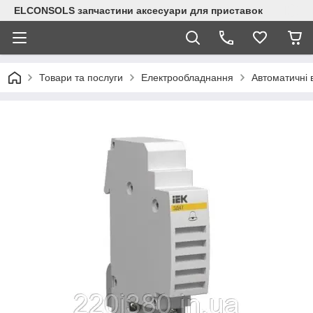
ELCONSOLS запчастини аксесуари для приставок
Товари та послуги
Електрообладнання
Автоматичні 