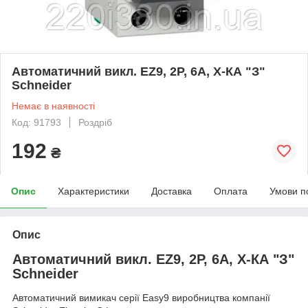
Автоматичний викл. EZ9, 2Р, 6А, Х-КА "З"
Schneider
Немає в наявності
Код: 91793
Роздріб
192
₴
Опис
Характеристики
Доставка
Оплата
Умови п
Опис
Автоматичний викл. EZ9, 2Р, 6А, Х-КА "З"
Schneider
Автоматичний вимикач серії Easy9 виробництва компанії