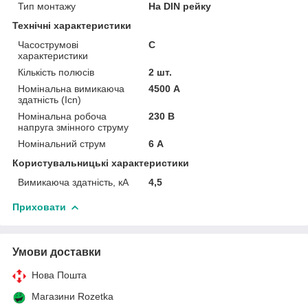
Тип монтажу
На DIN рейку
Технічні характеристики
Часострумові
C
характеристики
Кількість полюсів
2 шт.
Номінальна вимикаюча
4500 А
здатність (Icn)
Номінальна робоча
230 В
напруга змінного струму
Номінальний струм
6 А
Користувальницькі характеристики
Вимикаюча здатність, кА
4,5
Приховати
Умови доставки
Нова Пошта
Магазини Rozetka