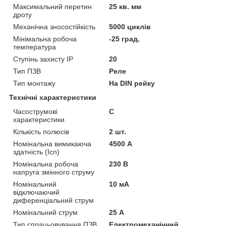
Максимальний перетин
25 кв. мм
дроту
Механічна зносостійкість
5000 циклів
Мінімальна робоча
-25 град.
температура
Ступінь захисту IP
20
Тип ПЗВ
Реле
Тип монтажу
На DIN рейку
Технічні характеристики
Часострумові
C
характеристики
Кількість полюсів
2 шт.
Номінальна вимикаюча
4500 А
здатність (Icn)
Номінальна робоча
230 В
напруга змінного струму
Номінальний
10 мА
відключаючий
диференціальний струм
Номінальний струм
25 А
Тип спрацьовування ПЗВ
Електромеханічний