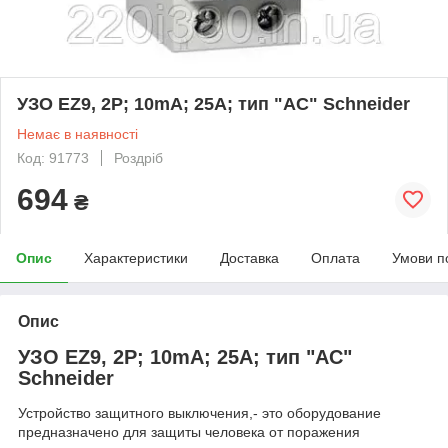
УЗО EZ9, 2Р; 10mА; 25А; тип "АС" Schneider
Немає в наявності
Код: 91773
Роздріб
694
₴
Опис
Характеристики
Доставка
Оплата
Умови п
Опис
УЗО EZ9, 2Р; 10mА; 25А; тип "АС"
Schneider
Устройство защитного выключения,- это оборудование
предназначено для защиты человека от поражения