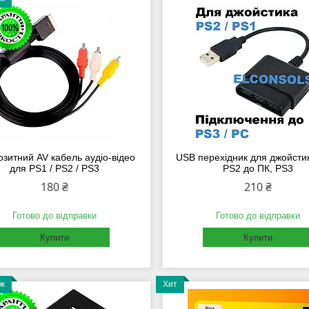
зитний AV кабель аудіо-відео
USB перехідник для джойсти
для PS1 / PS2 / PS3
PS2 до ПК, PS3
180 ₴
210 ₴
Готово до відправки
Готово до відправки
Купити
Купити
аж
Хит