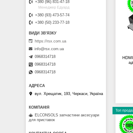
+380 (96) 831-47-18
Менеджер Едуард
+380 (93) 473-57-74
+380 (50) 233-77-18
https://rsx.com.ua
info@rsx.com.ua
0968314718
HDMI 
ад
0968314718
0968314718
вул. Хрещатик, 193, Черкаси, Україна
Топ прод
ELCONSOLS запчастини аксесуари
для приставок